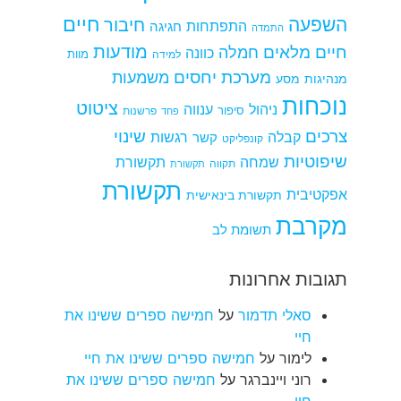
חיים
השפעה
חיבור
התפתחות
חגיגה
התמדה
מודעות
חיים מלאים
חמלה
כוונה
למידה
מוות
מערכת יחסים
משמעות
מנהיגות
מסע
נוכחות
ציטוט
ניהול
ענווה
סיפור
פרשנות
פחד
צרכים
שינוי
קבלה
רגשות
קשר
קונפליקט
שיפוטיות
שמחה
תקשורת
תקווה
תקשורת
תקשורת
אפקטיבית
תקשורת בינאישית
מקרבת
תשומת לב
תגובות אחרונות
סאלי תדמור
על
חמישה ספרים ששינו את
חיי
לימור
על
חמישה ספרים ששינו את חיי
רוני ויינברגר
על
חמישה ספרים ששינו את