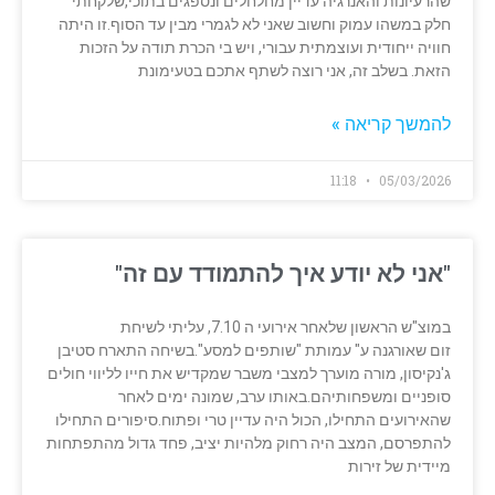
שהרעיונות והאנרגיה עדיין מחלחלים ונספגים בתוכי,שלקחתי
חלק במשהו עמוק וחשוב שאני לא לגמרי מבין עד הסוף.זו היתה
חוויה ייחודית ועוצמתית עבורי, ויש בי הכרת תודה על הזכות
הזאת. בשלב זה, אני רוצה לשתף אתכם בטעימונת
להמשך קריאה »
11:18
05/03/2026
"אני לא יודע איך להתמודד עם זה"
במוצ"ש הראשון שלאחר אירועי ה 7.10, עליתי לשיחת
זום שאורגנה ע" עמותת "שותפים למסע".בשיחה התארח סטיבן
ג'נקיסון, מורה מוערך למצבי משבר שמקדיש את חייו לליווי חולים
סופניים ומשפחותיהם.באותו ערב, שמונה ימים לאחר
שהאירועים התחילו, הכול היה עדיין טרי ופתוח.סיפורים התחילו
להתפרסם, המצב היה רחוק מלהיות יציב, פחד גדול מהתפתחות
מיידית של זירות