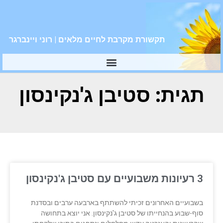
תקשורת מקרבת לחיים מלאים | רוני ויינברגר
תגית: סטיבן ג'נקינסון
3 רעיונות משבועיים עם סטיבן ג'נקינסון
בשבועיים האחרונים זכיתי להשתתף בארבעה ערבים ובסדנת
סוף-שבוע בהנחייתו של סטיבן ג'נקינסון. אני יוצא בתחושה