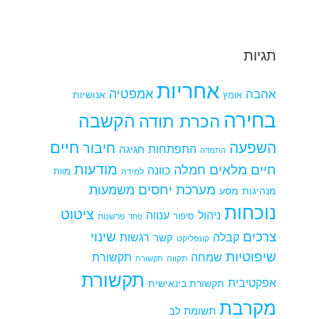
תגיות
אחריות
אמפטיה
אהבה
אומץ
אנושיות
בחירה
הקשבה
הכרת תודה
חיים
השפעה
חיבור
התפתחות
חגיגה
התמדה
מודעות
חיים מלאים
חמלה
כוונה
למידה
מוות
מערכת יחסים
משמעות
מנהיגות
מסע
נוכחות
ציטוט
ניהול
ענווה
סיפור
פרשנות
פחד
צרכים
שינוי
קבלה
רגשות
קשר
קונפליקט
שיפוטיות
שמחה
תקשורת
תקווה
תקשורת
תקשורת
אפקטיבית
תקשורת בינאישית
מקרבת
תשומת לב