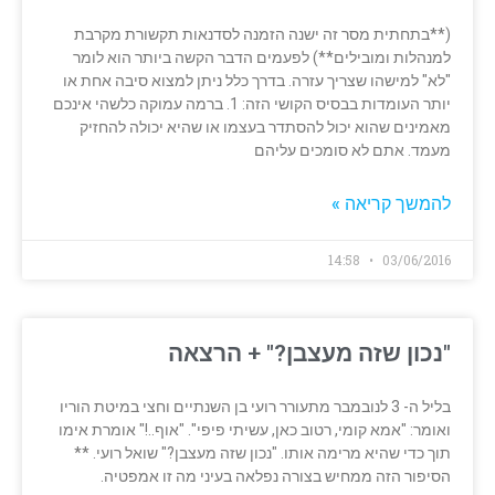
(**בתחתית מסר זה ישנה הזמנה לסדנאות תקשורת מקרבת
למנהלות ומובילים**) לפעמים הדבר הקשה ביותר הוא לומר
"לא" למישהו שצריך עזרה. בדרך כלל ניתן למצוא סיבה אחת או
יותר העומדות בבסיס הקושי הזה: 1. ברמה עמוקה כלשהי אינכם
מאמינים שהוא יכול להסתדר בעצמו או שהיא יכולה להחזיק
מעמד. אתם לא סומכים עליהם
להמשך קריאה »
14:58
03/06/2016
"נכון שזה מעצבן?" + הרצאה
בליל ה- 3 לנובמבר מתעורר רועי בן השנתיים וחצי במיטת הוריו
ואומר: "אמא קומי, רטוב כאן, עשיתי פיפי". "אוף..!" אומרת אימו
תוך כדי שהיא מרימה אותו. "נכון שזה מעצבן?" שואל רועי. **
הסיפור הזה ממחיש בצורה נפלאה בעיני מה זו אמפטיה.