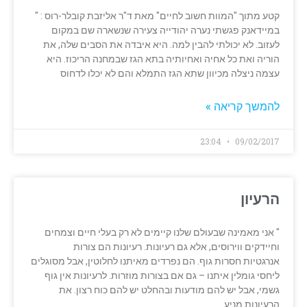
קטע מתוך "המוות חשוב לחיים" מאת ד"ר אליזבת קובלר-רוס : "
במיידאנק פגשתי נערה יהודייה צעירה שנשארה שם במקום
לעזוב. לא יכולתי להבין למה. היא איבדה את הסבים שלה, את
הוריה ואת כל אחיה ואחיותיה בתא הגז שבמחנה הריכוז. היא
עצמה ניצלה מכיוון שתא הגז התמלא והם לא יכלו לדחוס
להמשך קריאה »
23:04
09/02/2017
הרעיון
" אני מאמינה שבעולם שלנו קיימים לא רק בעלי חיים וצמחים
וחיידקים ווירוסים, אלא גם רעיונות. רעיונות הם צורות
אנרגטיות חסרות גוף. הם נפרדים מאיתנו לחלוטין, אבל מסוגלים
ליחסי גומלין איתנו – גם אם בצורות מוזרות. לרעיונות אין גוף
גשמי, אבל יש להם מודעות ובהחלט יש להם כוח רצון. את
הרעיונות מניע