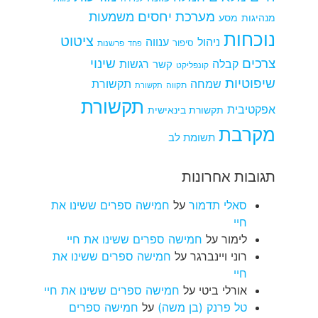
מערכת יחסים
משמעות
מנהיגות
מסע
נוכחות
ציטוט
ניהול
ענווה
סיפור
פרשנות
פחד
צרכים
שינוי
קבלה
רגשות
קשר
קונפליקט
שיפוטיות
שמחה
תקשורת
תקווה
תקשורת
תקשורת
אפקטיבית
תקשורת בינאישית
מקרבת
תשומת לב
תגובות אחרונות
סאלי תדמור
על
חמישה ספרים ששינו את
חיי
לימור
על
חמישה ספרים ששינו את חיי
רוני ויינברגר
על
חמישה ספרים ששינו את
חיי
אורלי ביטי
על
חמישה ספרים ששינו את חיי
טל פרנק (בן משה)
על
חמישה ספרים