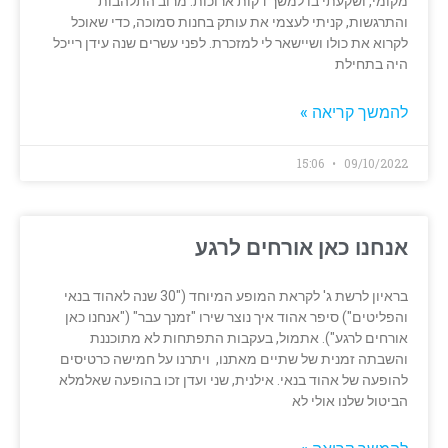
מקומי, ושקעתי בו למשך דקות ארוכות. מרוב התלהבות
והתרגשות, קניתי לעצמי את עותק בחנות סמוכה, כדי שאוכל
לקרוא את כולו ושיישאר לי למזכרת. לפני עשרים שנה עידן רייכל
היה בתחילת
להמשך קריאה »
15:06
09/10/2022
אנחנו כאן אורחים לרגע
בראיון לרשת ג' לקראת המופע המיוחד ("30 שנה לאהוד בנאי
והפליטים") סיפר אהוד איך נוצר שירו "זמנך עבר" ("אנחנו כאן
אורחים לרגע"). אתמול, בעקבות התפתחות לא מתוכננת
והשבתה זמנית של שתיים מאתנו, ויתרנו על חמישה כרטיסים
להופעה של אהוד בנאי. אילנית, שני ועדן זכו בהופעה שאלמלא
הביטול שלנו אולי לא