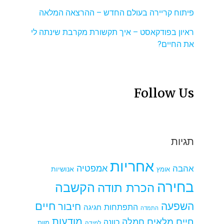
פיתוח קריירה בעולם החדש – ההרצאה המלאה
ראיון בפודקאסט – איך תקשורת מקרבת שינתה לי
את החיים?
Follow Us
תגיות
אחריות
אמפטיה
אהבה
אומץ
אנושיות
בחירה
הקשבה
הכרת תודה
חיים
השפעה
חיבור
התפתחות
חגיגה
התמדה
מודעות
חיים מלאים
חמלה
כוונה
למידה
מוות