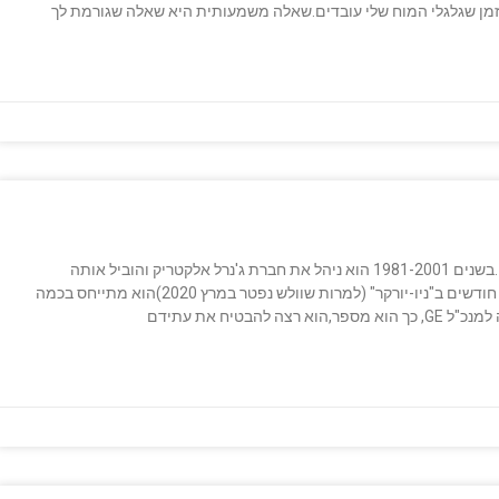
זמן שגלגלי המוח שלי עובדים.שאלה משמעותית היא שאלה שגורמת לך
ג'ק וולש נחשב בעיני רבים לאחד המנכ"לים הטובים בעולם.בשנים 1981-2001 הוא ניהל את חברת ג'נרל אלקטריק והוביל אותה
להצלחה יוצאת דופן.בראיון מרתק שהתפרסם לפני מספר חודשים ב"ניו-יורקר" (למרות שוולש נפטר במרץ 2020)הוא מתייחס בכמה
בטיח את עתידם