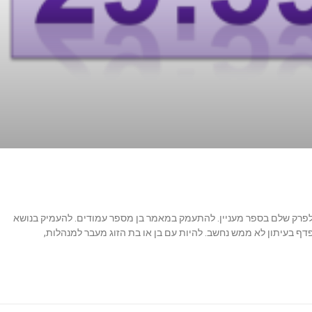
ל לפרק שלם בספר מעניין. להתעמק במאמר בן מספר עמודים. להעמיק בנושא
תך. לרפרף על 100 פוסטים או לדפדף בעיתון לא ממש נחשב. להיות עם בן או בת הזוג מעבר למנהלות,