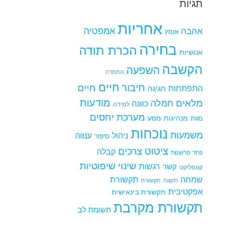
תגיות
אחריות
אמפטיה
אהבה
אומץ
בחירה
הכרת תודה
אנושיות
הקשבה
השפעה
התמדה
חיים
חיבור
חיים
התפתחות
חגיגה
מודעות
מלאים
חמלה
כוונה
למידה
מערכת יחסים
מנהיגות
מסע
מוות
נוכחות
משמעות
ניהול
ענווה
סיפור
ציטוט
צרכים
קבלה
פרשנות
פחד
שינוי
שיפוטיות
רגשות
קשר
קונפליקט
שמחה
תקשורת
תקווה
תקשורת
אפקטיבית
תקשורת בינאישית
תקשורת מקרבת
תשומת לב