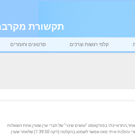
תקשורת מקרבת ל
קלפי רגשות וצרכים
סרטונים וחומרים
 אחר,התראיינתי בפודקאסט "עושים שינוי" של חברי ערן שטרן.אחת השאלות
שהוא שאל אותי לקראת סוף השיחה היתה ממש חזקה עבורי והולכת איתי מאז.אפשר לשמוע בהקלטה (דקה 1:39:50) שלאחר שערן