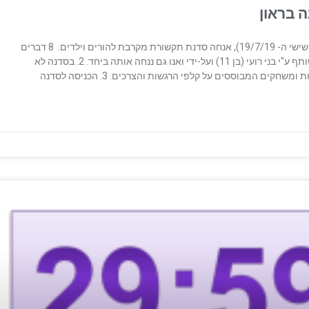
 בראון
שלום, אני שמח לעדכן שבעוד שלושה שבועות בדיוק (ביום שישי ה- 19/7/19), אנחה סדנת תקשורת מקרבת להורים וילדים. 8 דברים
מיוחדים מאפיינים את הסדנה הזו: 1. הסדנה פותחה במשותף ע"י בני רועי (בן 11) ועל-ידי ואנו גם ננחה אותה ביחד. 2. בסדנה לא
קים המבוססים על קלפי הרגשות והצרכים. 3. הכניסה לסדנה