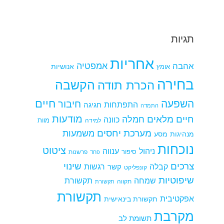
תגיות
אחריות
אמפטיה
אהבה
אומץ
אנושיות
בחירה
הקשבה
הכרת תודה
חיים
השפעה
חיבור
התפתחות
חגיגה
התמדה
מודעות
חיים מלאים
חמלה
כוונה
למידה
מוות
מערכת יחסים
משמעות
מנהיגות
מסע
נוכחות
ציטוט
ניהול
ענווה
סיפור
פרשנות
פחד
צרכים
שינוי
קבלה
רגשות
קשר
קונפליקט
שיפוטיות
שמחה
תקשורת
תקווה
תקשורת
תקשורת
אפקטיבית
תקשורת בינאישית
מקרבת
תשומת לב