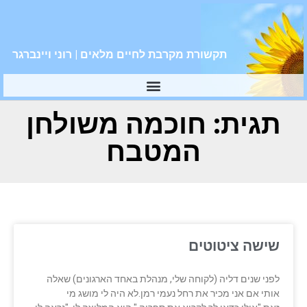
תקשורת מקרבת לחיים מלאים | רוני ויינברגר
תגית: חוכמה משולחן
המטבח
שישה ציטוטים
לפני שנים דליה (לקוחה שלי, מנהלת באחד הארגונים) שאלה
אותי אם אני מכיר את רחל נעמי רמן.לא היה לי מושג מי