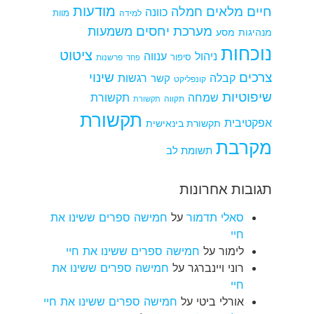
מודעות
חיים מלאים
חמלה
כוונה
למידה
מוות
מערכת יחסים
משמעות
מנהיגות
מסע
נוכחות
ציטוט
ניהול
ענווה
סיפור
פרשנות
פחד
צרכים
שינוי
קבלה
רגשות
קשר
קונפליקט
שיפוטיות
שמחה
תקשורת
תקווה
תקשורת
תקשורת
אפקטיבית
תקשורת בינאישית
מקרבת
תשומת לב
תגובות אחרונות
סאלי תדמור
על
חמישה ספרים ששינו את
חיי
לימור
על
חמישה ספרים ששינו את חיי
רוני ויינברגר
על
חמישה ספרים ששינו את
חיי
אורלי ביטי
על
חמישה ספרים ששינו את חיי