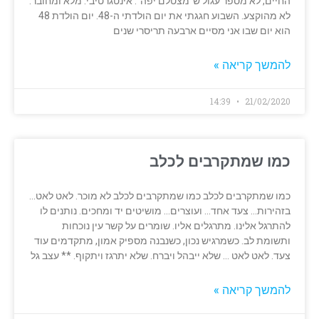
החיים, לא מספר עגול ש"מצטלם יפה". אינטגרטיבי. מלא ומחובר.
לא מהוקצע. השבוע חגגתי את יום הולדתי ה-48. יום הולדת 48
הוא יום שבו אני מסיים ארבעה תריסרי שנים
להמשך קריאה »
14:39
21/02/2020
כמו שמתקרבים לכלב
כמו שמתקרבים לכלב כמו שמתקרבים לכלב לא מוכר. לאט לאט…
בזהירות… צעד אחד… ועוצרים… מושיטים יד ומחכים. נותנים לו
להתרגל אלינו. מתרגלים אליו. שומרים על קשר עין נוכחות
ותשומת לב. כשמרגיש נכון, כשנבנה מספיק אמון, מתקדמים עוד
צעד. לאט לאט … שלא ייבהל ויברח. שלא יתרגז ויתקוף. ** עצב גל
להמשך קריאה »