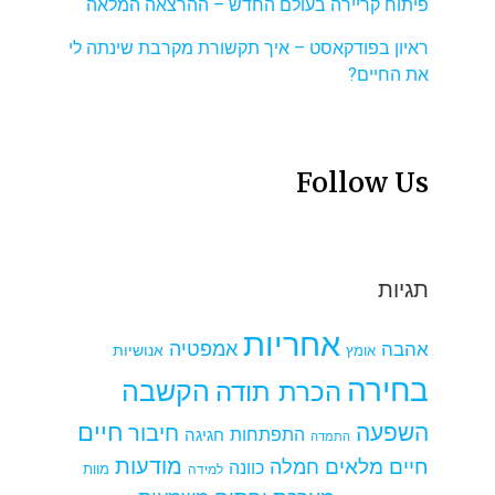
פיתוח קריירה בעולם החדש – ההרצאה המלאה
ראיון בפודקאסט – איך תקשורת מקרבת שינתה לי
את החיים?
Follow Us
תגיות
אחריות
אמפטיה
אהבה
אומץ
אנושיות
בחירה
הקשבה
הכרת תודה
חיים
השפעה
חיבור
התפתחות
חגיגה
התמדה
מודעות
חיים מלאים
חמלה
כוונה
למידה
מוות