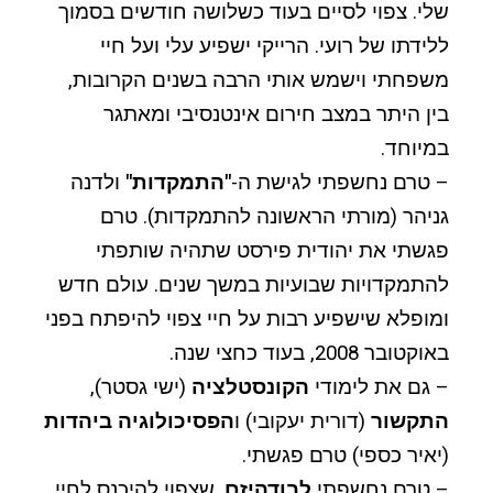
שלי. צפוי לסיים בעוד כשלושה חודשים בסמוך
ללידתו של רועי. הרייקי ישפיע עלי ועל חיי
משפחתי וישמש אותי הרבה בשנים הקרובות,
בין היתר במצב חירום אינטנסיבי ומאתגר
במיוחד.
– טרם נחשפתי לגישת ה-
"התמקדות"
ולדנה
גניהר (מורתי הראשונה להתמקדות). טרם
פגשתי את יהודית פירסט שתהיה שותפתי
להתמקדויות שבועיות במשך שנים. עולם חדש
ומופלא שישפיע רבות על חיי צפוי להיפתח בפני
באוקטובר 2008, בעוד כחצי שנה.
– גם את לימודי
הקונסטלציה
(ישי גסטר),
התקשור
(דורית יעקובי) ו
הפסיכולוגיה ביהדות
(יאיר כספי) טרם פגשתי.
– טרם נחשפתי
לבודהיזם
, שצפוי להיכנס לחיי