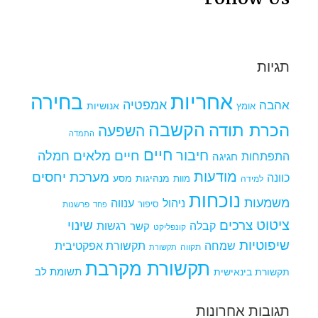
תגיות
אחריות
בחירה
אמפטיה
אהבה
אומץ
אנושיות
הקשבה
הכרת תודה
השפעה
התמדה
חיים
חיבור
חיים מלאים
חמלה
התפתחות
חגיגה
מודעות
מערכת יחסים
כוונה
מנהיגות
מסע
למידה
מוות
נוכחות
משמעות
ניהול
ענווה
סיפור
פרשנות
פחד
ציטוט
צרכים
שינוי
קבלה
רגשות
קשר
קונפליקט
שיפוטיות
שמחה
תקשורת אפקטיבית
תקווה
תקשורת
תקשורת מקרבת
תקשורת בינאישית
תשומת לב
תגובות אחרונות