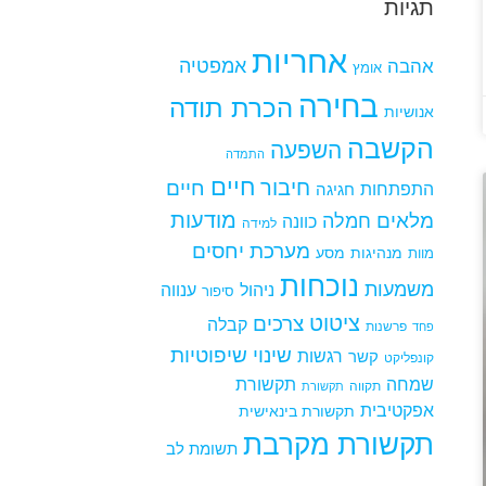
תגיות
אחריות
אמפטיה
אהבה
אומץ
בחירה
הכרת תודה
אנושיות
הקשבה
השפעה
התמדה
חיים
חיבור
חיים
התפתחות
חגיגה
מודעות
מלאים
חמלה
כוונה
למידה
מערכת יחסים
מנהיגות
מסע
מוות
נוכחות
משמעות
ניהול
ענווה
סיפור
ציטוט
צרכים
קבלה
פרשנות
פחד
שינוי
שיפוטיות
רגשות
קשר
קונפליקט
שמחה
תקשורת
תקווה
תקשורת
אפקטיבית
תקשורת בינאישית
תקשורת מקרבת
תשומת לב