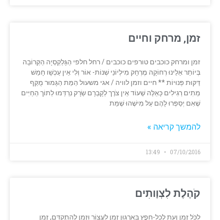
זמן, מרחק וחיים
זמן ומרחק כוכבים טורפים כוכבים / רחל חלפי הַגָּלַקְסְיָה הַקְּרוֹבָה
בְּיוֹתֵר אֵלֵינוּ רְחוֹקָה מֶרְחָק מִילְיוֹנֵי שְׁנוֹת- אוֹר וְלִי אֵין עַכְשָׁו חָמֵשׁ
דַּקּוּת פְּנוּיוֹת ** חיים וזמן לוויה / אגי משעול הַמֵּת הַגָּמוּר מֻקַּף
מֵתִים רְגִילִים כָּאֵלֶּה שֶׁעוֹד אֵין צֹרֶך לְקָבְרָם שְׂרָק נִרְדְּמוּ לְתוֹך הַחַיִּים
שֶׁאִם יְסַפְּרוּ לָהֶם עַל מִישֶׁהוּ שֶׁמֵּת
להמשך קריאה »
13:49
07/10/2016
קֹהֶלֶת לִצְוָותִים‎
לַכֹּל זְמַן וְעֵת לְכָל-חֵפֶץ בָּאִרְגּוּן זְמַן לַעֲצוֹר וּזְמַן לְהִתְקַדֵּם, זְמַן