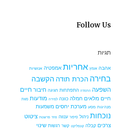
Follow Us
תגיות
אחריות
אמפטיה
אהבה
אומץ
אנושיות
בחירה
הקשבה
הכרת תודה
חיים
השפעה
חיבור
התפתחות
חגיגה
התמדה
מודעות
חיים מלאים
חמלה
כוונה
למידה
מוות
מערכת יחסים
משמעות
מנהיגות
מסע
נוכחות
ציטוט
ניהול
ענווה
סיפור
פרשנות
פחד
צרכים
שינוי
קבלה
רגשות
קשר
קונפליקט