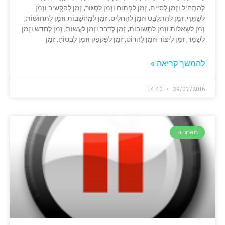
לְהַתְחִיל וּזְמַן לְסַיֵּים, זְמַן לִפְתּוֹחַ וּזְמַן לִסְגּוֹר, זְמַן לְהַקְשִׁיב וּזְמַן
לְשַׁתֵּף, זְמַן לְהִתְלַבֵּט וּזְמַן לְהַחְלִיט, זְמַן לְמַחְשָׁבוֹת וּזְמַן לִתְחוּשׁוֹת,
זְמַן לִשְׁאֵלוֹת וּזְמַן לִתְשׁוּבוֹת, זְמַן לְדַבֵּר וּזְמַן לַעֲשׂוֹת, זְמַן לְחַדֵּשׁ וּזְמַן
לְשַׁמֵּר, זְמַן לִיצוֹר וּזְמַן לַהֲרוֹס, זְמַן לְפַקְפֵּק וּזְמַן לִבְטוֹחַ, זְמַן
להמשך קריאה »
14:40
29/07/2016
מאמרים