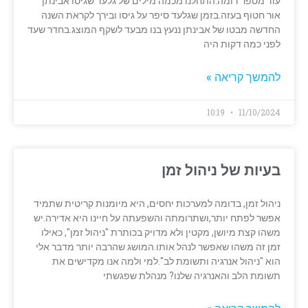
עוד מספר דומה.התחלנו מכמה מילים של גלעד שגיסו אבינתן
אור חטוף בעזה.בזמן שגלעד סיפר על גיסו ובירך לקראת השנה
החדשה מבטו של אבינתן ננעץ בנו מבעד לשקף המוצג.בחדר שעד
לפני כמה דקות היה
להמשך קריאה »
10:19
11/10/2024
בעיות של ניהול זמן
ניהול זמן, בדומה למערכות יחסים, היא מיומנות קריטית שתמיד
אפשר לפתח יותר,ושתרומתה והשפעתה על חיינו היא אדירה.יש
משהו קצת מיושן, מקטין ולא מדויק בכותרת "ניהול זמן", כאילו
זמן זה משהו שאפשר לנהל אותו.המושג שהרבה יותר מדבר אלי
הוא "ניהול אנרגיה ותשומת לב".למי ולמה אנו מקדישים את
תשומת הלב והאנרגיה שלנו? מנהלת שפגשתי