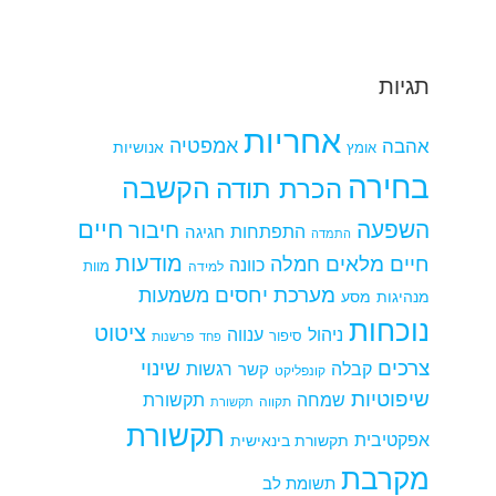
תגיות
אחריות
אמפטיה
אהבה
אומץ
אנושיות
בחירה
הקשבה
הכרת תודה
חיים
השפעה
חיבור
התפתחות
חגיגה
התמדה
מודעות
חיים מלאים
חמלה
כוונה
למידה
מוות
מערכת יחסים
משמעות
מנהיגות
מסע
נוכחות
ציטוט
ניהול
ענווה
סיפור
פרשנות
פחד
צרכים
שינוי
קבלה
רגשות
קשר
קונפליקט
שיפוטיות
שמחה
תקשורת
תקווה
תקשורת
תקשורת
אפקטיבית
תקשורת בינאישית
מקרבת
תשומת לב