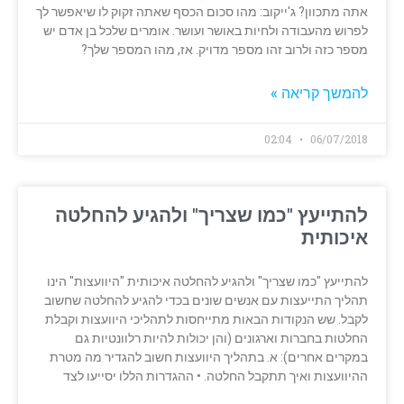
אתה מתכוון? ג'ייקוב: מהו סכום הכסף שאתה זקוק לו שיאפשר לך
לפרוש מהעבודה ולחיות באושר ועושר. אומרים שלכל בן אדם יש
מספר כזה ולרוב זהו מספר מדויק. אז, מהו המספר שלך?
להמשך קריאה »
02:04
06/07/2018
להתייעץ "כמו שצריך" ולהגיע להחלטה
איכותית
להתייעץ "כמו שצריך" ולהגיע להחלטה איכותית "היוועצות" הינו
תהליך התייעצות עם אנשים שונים בכדי להגיע להחלטה שחשוב
לקבל. שש הנקודות הבאות מתייחסות לתהליכי היוועצות וקבלת
החלטות בחברות וארגונים (והן יכולות להיות רלוונטיות גם
במקרים אחרים): א. בתהליך היוועצות חשוב להגדיר מה מטרת
ההיוועצות ואיך תתקבל החלטה. • ההגדרות הללו יסייעו לצד