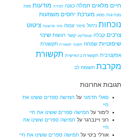
מודעות
חיים מלאים
חמלה
כוונה
למידה
מוות
מערכת יחסים
משמעות
מנהיגות
מסע
נוכחות
ציטוט
ניהול
ענווה
סיפור
פרשנות
פחד
צרכים
שינוי
קבלה
רגשות
קשר
קונפליקט
שיפוטיות
שמחה
תקשורת
תקווה
תקשורת
תקשורת
אפקטיבית
תקשורת בינאישית
מקרבת
תשומת לב
תגובות אחרונות
סאלי תדמור
על
חמישה ספרים ששינו את
חיי
לימור
על
חמישה ספרים ששינו את חיי
רוני ויינברגר
על
חמישה ספרים ששינו את
חיי
אורלי ביטי
על
חמישה ספרים ששינו את חיי