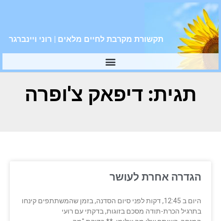
תקשורת מקרבת לחיים מלאים | רוני ויינברגר
תגית: דיפאק צ'ופרה
הגדרה אחרת לעושר
היום ב 12:45, דקות לפני סיום הסדנה, בזמן שהמשתתפים קינחו
בתרגיל הכרת-תודה מסכם בזוגות, בדקתי עם רועי