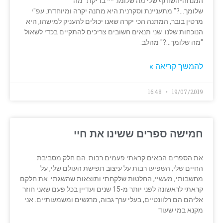
המנחה-השותף שלי מה שלומו. ** בדיקת "מה
שלומך…?" מתעניינת וסקרנית היא מתנה יקרה ומיוחדת. עפ"י
מרטין בובר, המתנה הכי יקרה שאנו יכולים להעניק למישהו, היא
הנוכחות שלנו. שני תנאים חשובים צריכים להתקיים בכדי לשאול
"מה שלומך…?" מהלב:
להמשך קריאה »
16:48
19/07/2019
חמישה ספרים ששינו את חיי
את הספרים הבאים קראתי פעמים רבות. הם חלק מסביבת
החיים שלי, השפיעו רבות על עיצוב תפישת העולם שלי, על
מחשבותי, מעשיי, החלטות שלקחתי ותוצאות שהשגתי. את חלקם
קראתי לראשונה לפני יותר מ-15 שנים ועדיין בכל פעם שאני חוזר
אליהם הם רלוונטיים, בעלי ערך גבוה, מרגשים ומשמעותיים. אני
מקנא במי שעוד