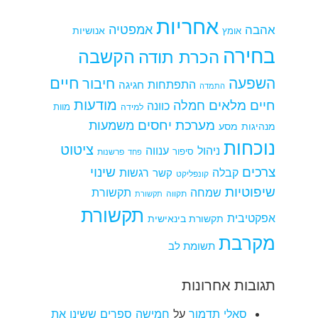
אחריות
אמפטיה
אהבה
אומץ
אנושיות
בחירה
הקשבה
הכרת תודה
חיים
השפעה
חיבור
התפתחות
חגיגה
התמדה
מודעות
חיים מלאים
חמלה
כוונה
למידה
מוות
מערכת יחסים
משמעות
מנהיגות
מסע
נוכחות
ציטוט
ניהול
ענווה
סיפור
פרשנות
פחד
צרכים
שינוי
קבלה
רגשות
קשר
קונפליקט
שיפוטיות
שמחה
תקשורת
תקווה
תקשורת
תקשורת
אפקטיבית
תקשורת בינאישית
מקרבת
תשומת לב
תגובות אחרונות
סאלי תדמור
על
חמישה ספרים ששינו את