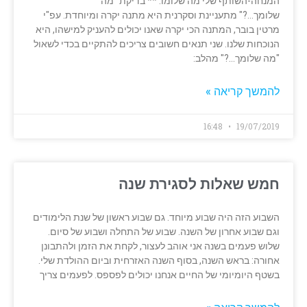
המנחה-השותף שלי מה שלומו. ** בדיקת "מה
שלומך…?" מתעניינת וסקרנית היא מתנה יקרה ומיוחדת. עפ"י
מרטין בובר, המתנה הכי יקרה שאנו יכולים להעניק למישהו, היא
הנוכחות שלנו. שני תנאים חשובים צריכים להתקיים בכדי לשאול
"מה שלומך…?" מהלב:
להמשך קריאה »
16:48
19/07/2019
חמש שאלות לסגירת שנה
השבוע הזה היה שבוע מיוחד. גם שבוע ראשון של שנת הלימודים
וגם שבוע אחרון של השנה. שבוע של התחלה ושבוע של סיום.
שלוש פעמים בשנה אני אוהב לעצור, לקחת את הזמן ולהתבונן
אחורה: בראש השנה, בסוף השנה האזרחית וביום ההולדת שלי.
בשטף היומיומי של החיים אנחנו יכולים לפספס. לפעמים צריך