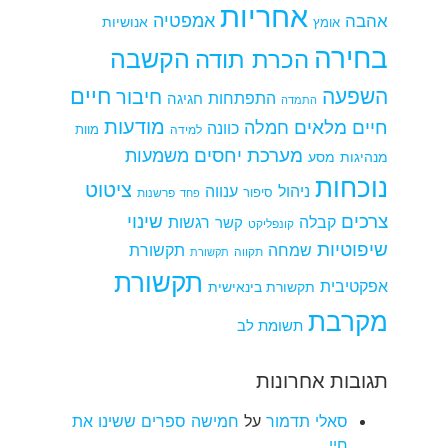
אחריות
אמפטיה
אהבה
אומץ
אנושיות
בחירה
הקשבה
הכרת תודה
חיים
השפעה
חיבור
התפתחות
חגיגה
התמדה
מודעות
חיים מלאים
חמלה
כוונה
למידה
מוות
מערכת יחסים
משמעות
מנהיגות
מסע
נוכחות
ציטוט
ניהול
ענווה
סיפור
פרשנות
פחד
צרכים
שינוי
קבלה
רגשות
קשר
קונפליקט
שיפוטיות
שמחה
תקשורת
תקווה
תקשורת
תקשורת
אפקטיבית
תקשורת בינאישית
מקרבת
תשומת לב
תגובות אחרונות
סאלי תדמור
על
חמישה ספרים ששינו את
חיי