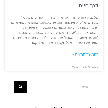
דרך חיים
שלום, את המסר הזה אני שולח מהרי הדולומיטים באיטליה
בעיצומו של טיול משפחתי המתקרב לסיומו. בהשראת מפגש עם
תרבויות שונות וחבילות משודרגות המבטיחות תקשורת
וואטס-אפ ו-Waze, בחרתי להעתיק את הקטע הבא מהספר
"חוכמה משולחן המטבח" שנכתב ע"י ד"ר רחל נעמי רמן: "אנחנו
אומה של תקשורת, אבל תקשורת אינה תמיד קשר.
להמשך קריאה »
01:01
15/08/2014