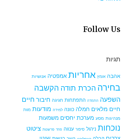
Follow Us
תגיות
אחריות
אמפטיה
אהבה
אומץ
אנושיות
בחירה
הקשבה
הכרת תודה
חיים
השפעה
חיבור
התפתחות
חגיגה
התמדה
מודעות
חיים מלאים
חמלה
כוונה
למידה
מוות
מערכת יחסים
משמעות
מנהיגות
מסע
נוכחות
ציטוט
ניהול
ענווה
סיפור
פרשנות
פחד
צרכים
שינוי
קבלה
רגשות
קשר