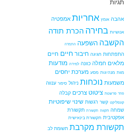
תגיות
אחריות
אמפטיה
אהבה
אומץ
בחירה
הכרת תודה
אנושיות
הקשבה
השפעה
התמדה
חיים
חיבור
חיים
התפתחות
חגיגה
מודעות
מלאים
חמלה
כוונה
למידה
מערכת יחסים
מנהיגות
מסע
מוות
נוכחות
משמעות
ניהול
ענווה
סיפור
ציטוט
צרכים
קבלה
פרשנות
פחד
שינוי
שיפוטיות
רגשות
קשר
קונפליקט
שמחה
תקשורת
תקווה
תקשורת
אפקטיבית
תקשורת בינאישית
תקשורת מקרבת
תשומת לב