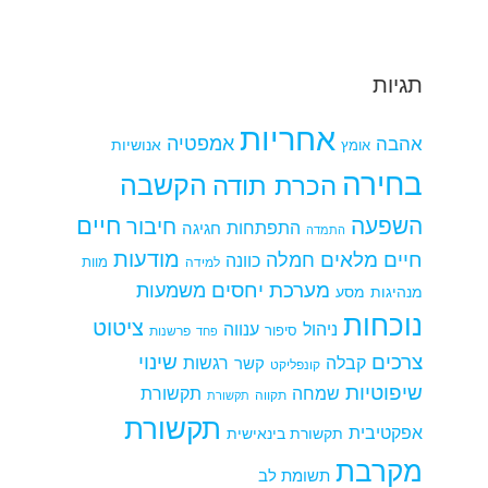
תגיות
אחריות
אמפטיה
אהבה
אומץ
אנושיות
בחירה
הקשבה
הכרת תודה
חיים
השפעה
חיבור
התפתחות
חגיגה
התמדה
מודעות
חיים מלאים
חמלה
כוונה
למידה
מוות
מערכת יחסים
משמעות
מנהיגות
מסע
נוכחות
ציטוט
ניהול
ענווה
סיפור
פרשנות
פחד
צרכים
שינוי
קבלה
רגשות
קשר
קונפליקט
שיפוטיות
שמחה
תקשורת
תקווה
תקשורת
תקשורת
אפקטיבית
תקשורת בינאישית
מקרבת
תשומת לב