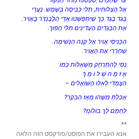
אֶל הַצְּלוֹחִית, תְּלִי כְּבִיסָה בַּשֶּׁמֶשׁ. נַעֲרִי
בֶּגֶד בֶּגֶד כָּךְ שֶׁיִּתְפַּשְּׁטוּ אֵדֵי הַלָּבֶנְדֶּר בָּאֲוִיר.
אֶת הַבְּגָדִים הָעֲדִינִים תְּלִי הָפוּךְ.
הַכְנִיסִי אֲוִיר אֶל קְנֵה הַנְּשִׁימָה.
שַׁחְרְרִי אֶת הָאֲוִיר.
נַסִּי לְהִתְרַחֵק מִשְּׁאֵלוֹת כְּמוֹ
אָ ז מָ ה שְׁ ל וֹ מֵ ךְ
הִצָּמְדִי לְאֵלּוּ הַשּׁוֹאֲלִים –
אָכַלְתְּ מַשֶּׁהוּ מֵאָז הַבֹּקֶר?
לְחַמֵּם לָךְ בּוֹלוֹנֵז?
**
אנא העבירו את הפוסט/פודקסט הזה הלאה