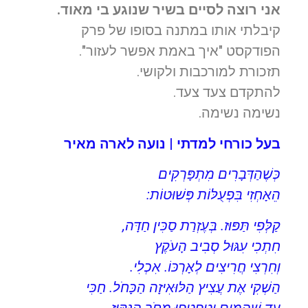
אני רוצה לסיים בשיר שנוגע בי מאוד.
קיבלתי אותו במתנה בסופו של פרק
הפודקסט "איך באמת אפשר לעזור".
תזכורת למורכבות ולקושי.
להתקדם צעד צעד.
נשימה נשימה.
בעל כורחי למדתי | נועה לארה מאיר
כְּשֶׁהַדְּבָרִים מִתְפָּרְקִים
הֵאָחְזִי בִּפְעֻלּוֹת פְּשׁוּטוֹת:
קַלְּפִי תַּפּוּז. בְּעֶזְרַת סַכִּין חַדָּה,
חִתְכִי עִגּוּל סְבִיב הָעֹקֶץ
וְחִרְצִי חֲרִיצִים לְאָרְכּוֹ. אִכְלִי.
הַשְׁקִי אֶת עֲצִיץ הַלּוּאִיזָה הַכָּחֹל. חַכִּי
עַד שֶׁהַמַּיִם יְטַפְטְפוּ מֵחֹר הַנִּקּוּז