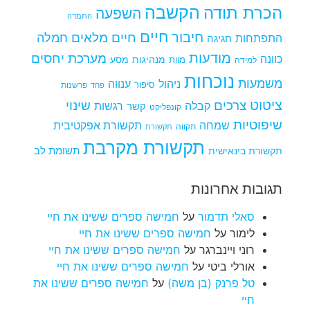
הקשבה
הכרת תודה
השפעה
התמדה
חיים
חיבור
חיים מלאים
חמלה
התפתחות
חגיגה
מודעות
מערכת יחסים
כוונה
מנהיגות
מסע
למידה
מוות
נוכחות
משמעות
ניהול
ענווה
סיפור
פרשנות
פחד
ציטוט
צרכים
שינוי
קבלה
רגשות
קשר
קונפליקט
שיפוטיות
שמחה
תקשורת אפקטיבית
תקווה
תקשורת
תקשורת מקרבת
תקשורת בינאישית
תשומת לב
תגובות אחרונות
סאלי תדמור
על
חמישה ספרים ששינו את חיי
לימור
על
חמישה ספרים ששינו את חיי
רוני ויינברגר
על
חמישה ספרים ששינו את חיי
אורלי ביטי
על
חמישה ספרים ששינו את חיי
טל פרנק (בן משה)
על
חמישה ספרים ששינו את
חיי