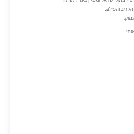
ף בדגל ישראל ומפגין בעד המדינה,
רע, והפילוג,
מוק.
ותי.