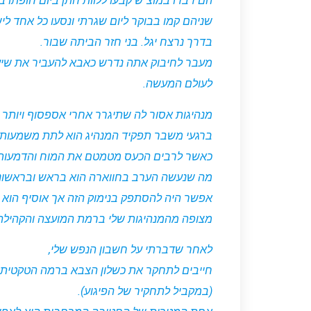
הם דברו במוצ"ש קבעו ללוות חתן ביום חופתו בע
שניהם קמו בבוקר ליום שגרתי ונסעו כל אחד ליש
בדרך נרצח יגל. בני חזר הביתה שבור.
מעבר לחיבוק אתה נדרש כאבא להעביר את שיעו
לעולם המעשה.
מנהיגות אסור לה שתיגרר אחרי אספסוף ויותר 
ברגעי משבר תפקיד המנהיג הוא לתת משמעות ו
כאשר לרבים הכעס מטמטם את המוח והדמעות 
מה שנעשה הערב בחווארה הוא בראש ובראשונה
אפשר היה להסתפק בנימוק הזה אך אוסיף הוא ג
מצופה מהמנהיגות שלי ברמת המועצה והקהילה
לאחר שדברתי על חשבון הנפש שלי,
חייבים לתחקר את כשלון הצבא ברמה הטקטית 
(במקביל לתחקיר של הפיגוע).