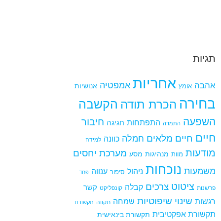
תגיות
אחריות
אמפטיה
אהבה
אומץ
אנושיות
בחירה
הקשבה
הכרת תודה
השפעה
חיבור
התפתחות
חגיגה
התמדה
חיים
חיים מלאים
חמלה
כוונה
למידה
מודעות
מערכת יחסים
מנהיגות
מסע
מוות
נוכחות
משמעות
ניהול
ענווה
סיפור
פחד
ציטוט
צרכים
קבלה
קשר
פרשנות
קונפליקט
שינוי
שיפוטיות
רגשות
שמחה
תקווה
תקשורת
תקשורת אפקטיבית
תקשורת בינאישית