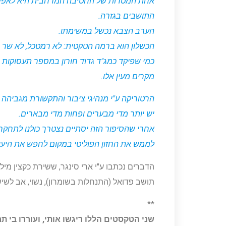
אחת המטרות של החטיבה המרחבית היא לאפשר א
התושבים בגזרה.
הערב הצבא נכשל במשימתו.
הכשלון הוא ברמה הטקטית: לא רמטכל, לא שר ה
כמי שפיקד כמג"ד גדוד חורון במספר תעסוקות ב
מקרים מעין אלו.
הרטוריקה ע"י מנהיגי ציבור והתקשורת מגביהה 
יש יותר מדי מבערים ופחות מדי מבארים.
אחרי שהסיפור הזה יסתיים נצטרך כולנו לתחקר
לממש את החזון הפוליטי במקום לחפש את היעו
הדברים נכתבו ע"י ארי סינגר, ששירת כקצין מילוא
תושב פדואל (התנחלות בשומרון), נשוי, אב לשי
**
שני הטקסטים הללו ריגשו אותי, ועוררו בי ת