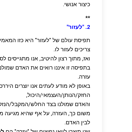
כיצור אנושי.
**
2. "לעזור"
תפיסת עולם של "לעזור" היא כזו המאמי
צריכים לעזור לו.
ואז, מתוך רצון להיטיב, אנו מתגייסים ל
בתפיסה זו איננו רואים את האדם שמולנו
עזרה.
באופן לא מודע לעתים אנו יוצרים היררכי
החזק/הנותן/העצמאי/היכול,
והאדם שמולנו בצד החלש/המקבל/הנזקק
משום כך, העזרה, על אף שהיא מגיעה מכוונ
לבין האדם.
שני תוצרי לוואי נפוצים של "עזרה" הם
לח