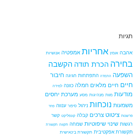
תגיות
אחריות
אמפטיה
אהבה
אומץ
אנושיות
בחירה
הקשבה
הכרת תודה
השפעה
חיבור
התפתחות
חגיגה
התמדה
חיים
חיים מלאים
חמלה
כוונה
למידה
מודעות
מערכת יחסים
מנהיגות
מסע
מוות
נוכחות
משמעות
ניהול
ענווה
סיפור
פחד
ציטוט
צרכים
קבלה
קשר
פרשנות
קונפליקט
שינוי
שיפוטיות
רגשות
שמחה
תקווה
תקשורת
תקשורת אפקטיבית
תקשורת בינאישית