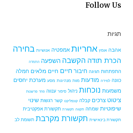
Follow Us
תגיות
אחריות
בחירה
אמפטיה
אהבה
אומץ
אנושיות
הקשבה
הכרת תודה
השפעה
התמדה
חיים
חיבור
חיים מלאים
חמלה
התפתחות
חגיגה
מודעות
מערכת יחסים
כוונה
מנהיגות
מסע
למידה
מוות
נוכחות
משמעות
ניהול
ענווה
סיפור
פרשנות
פחד
ציטוט
צרכים
שינוי
קבלה
רגשות
קשר
קונפליקט
שיפוטיות
שמחה
תקשורת אפקטיבית
תקווה
תקשורת
תקשורת מקרבת
תקשורת בינאישית
תשומת לב