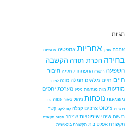
תגיות
אחריות
אמפטיה
אהבה
אומץ
אנושיות
בחירה
הקשבה
הכרת תודה
השפעה
חיבור
התפתחות
חגיגה
התמדה
חיים
חיים מלאים
חמלה
כוונה
למידה
מודעות
מערכת יחסים
מנהיגות
מסע
מוות
נוכחות
משמעות
ניהול
ענווה
סיפור
פחד
ציטוט
צרכים
קבלה
קשר
פרשנות
קונפליקט
שינוי
שיפוטיות
רגשות
שמחה
תקווה
תקשורת
תקשורת אפקטיבית
תקשורת בינאישית