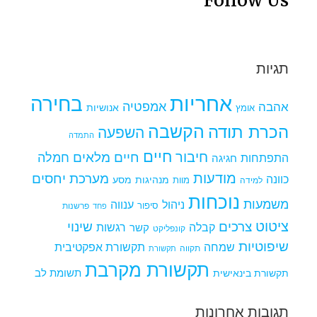
Follow Us
תגיות
אחריות
בחירה
אמפטיה
אהבה
אומץ
אנושיות
הקשבה
הכרת תודה
השפעה
התמדה
חיים
חיבור
חיים מלאים
חמלה
התפתחות
חגיגה
מודעות
מערכת יחסים
כוונה
מנהיגות
מסע
למידה
מוות
נוכחות
משמעות
ניהול
ענווה
סיפור
פרשנות
פחד
ציטוט
צרכים
שינוי
קבלה
רגשות
קשר
קונפליקט
שיפוטיות
שמחה
תקשורת אפקטיבית
תקווה
תקשורת
תקשורת מקרבת
תקשורת בינאישית
תשומת לב
תגובות אחרונות