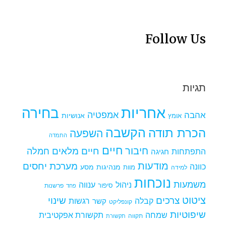
Follow Us
תגיות
אחריות
בחירה
אמפטיה
אהבה
אומץ
אנושיות
הקשבה
הכרת תודה
השפעה
התמדה
חיים
חיבור
חיים מלאים
חמלה
התפתחות
חגיגה
מודעות
מערכת יחסים
כוונה
מנהיגות
מסע
למידה
מוות
נוכחות
משמעות
ניהול
ענווה
סיפור
פרשנות
פחד
ציטוט
צרכים
שינוי
קבלה
רגשות
קשר
קונפליקט
שיפוטיות
שמחה
תקשורת אפקטיבית
תקווה
תקשורת