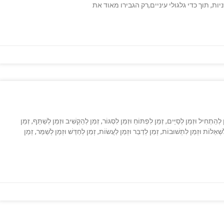
, תוך כדי גלגולי עיניים,רק הגבירו מאוד את
לְהַתְחִיל וּזְמַן לְסַיֵּים, זְמַן לִפְתּוֹחַ וּזְמַן לִסְגּוֹר, זְמַן לְהַקְשִׁיב וּזְמַן לְשַׁתֵּף, זְמַן
ְאֵלוֹת וּזְמַן לִתְשׁוּבוֹת, זְמַן לְדַבֵּר וּזְמַן לַעֲשׂוֹת, זְמַן לְחַדֵּשׁ וּזְמַן לְשַׁמֵּר, זְמַן