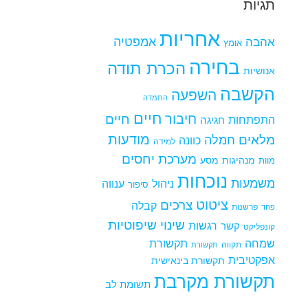
תגיות
אחריות
אמפטיה
אהבה
אומץ
בחירה
הכרת תודה
אנושיות
הקשבה
השפעה
התמדה
חיים
חיבור
חיים
התפתחות
חגיגה
מודעות
מלאים
חמלה
כוונה
למידה
מערכת יחסים
מנהיגות
מסע
מוות
נוכחות
משמעות
ניהול
ענווה
סיפור
ציטוט
צרכים
קבלה
פרשנות
פחד
שינוי
שיפוטיות
רגשות
קשר
קונפליקט
שמחה
תקשורת
תקווה
תקשורת
אפקטיבית
תקשורת בינאישית
תקשורת מקרבת
תשומת לב