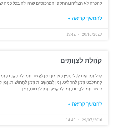
להכרה לא הצליחו,והתקפי הפרכוסים שהיו לה בכל כמה שניות
להמשך קריאה »
15:42
20/10/2023
קֹהֶלֶת לִצְוָותִים‎
לַכֹּל זְמַן וְעֵת לְכָל-חֵפֶץ בָּאִרְגּוּן זְמַן לַעֲצוֹר וּזְמַן לְהִתְקַדֵּם, זְמַן 
לְהִתְלַבֵּט וּזְמַן לְהַחְלִיט, זְמַן לְמַחְשָׁבוֹת וּזְמַן לִתְחוּשׁוֹת, זְמַן לִשׁ
לִיצוֹר וּזְמַן לַהֲרוֹס, זְמַן לְפַקְפֵּק וּזְמַן לִבְטוֹחַ, זְמַן
להמשך קריאה »
14:40
29/07/2016