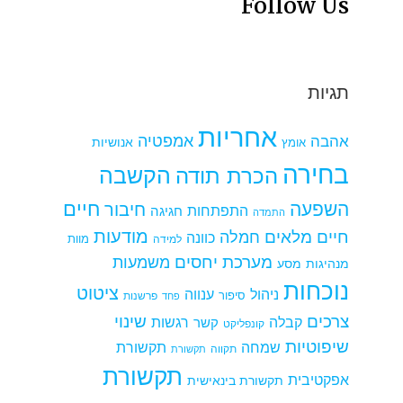
Follow Us
תגיות
אחריות
אמפטיה
אהבה
אומץ
אנושיות
בחירה
הקשבה
הכרת תודה
חיים
השפעה
חיבור
התפתחות
חגיגה
התמדה
מודעות
חיים מלאים
חמלה
כוונה
למידה
מוות
מערכת יחסים
משמעות
מנהיגות
מסע
נוכחות
ציטוט
ניהול
ענווה
סיפור
פרשנות
פחד
צרכים
שינוי
קבלה
רגשות
קשר
קונפליקט
שיפוטיות
שמחה
תקשורת
תקווה
תקשורת
תקשורת
אפקטיבית
תקשורת בינאישית