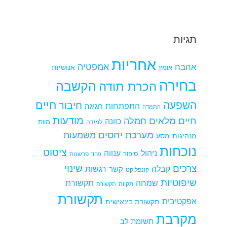
תגיות
אחריות
אמפטיה
אהבה
אומץ
אנושיות
בחירה
הקשבה
הכרת תודה
חיים
השפעה
חיבור
התפתחות
חגיגה
התמדה
מודעות
חיים מלאים
חמלה
כוונה
למידה
מוות
מערכת יחסים
משמעות
מנהיגות
מסע
נוכחות
ציטוט
ניהול
ענווה
סיפור
פרשנות
פחד
צרכים
שינוי
קבלה
רגשות
קשר
קונפליקט
שיפוטיות
שמחה
תקשורת
תקווה
תקשורת
תקשורת
אפקטיבית
תקשורת בינאישית
מקרבת
תשומת לב