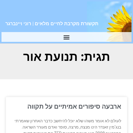
תקשורת מקרבת לחיים מלאים | רוני ויינברגר
תגית: תנועת אור
ארבעה סיפורים אמיתיים על תקווה
לעולם לא אומר משהו שלא יוכל להיחשב כדבר האחרון שאמרתי
בנג'מין זאנדר הינו מנצח, מרצה, סופר ואדם מעורר השראה.