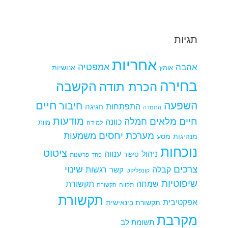
תגיות
אחריות
אמפטיה
אהבה
אומץ
אנושיות
בחירה
הקשבה
הכרת תודה
חיים
השפעה
חיבור
התפתחות
חגיגה
התמדה
מודעות
חיים מלאים
חמלה
כוונה
למידה
מוות
מערכת יחסים
משמעות
מנהיגות
מסע
נוכחות
ציטוט
ניהול
ענווה
סיפור
פרשנות
פחד
צרכים
שינוי
קבלה
רגשות
קשר
קונפליקט
שיפוטיות
שמחה
תקשורת
תקווה
תקשורת
תקשורת
אפקטיבית
תקשורת בינאישית
מקרבת
תשומת לב