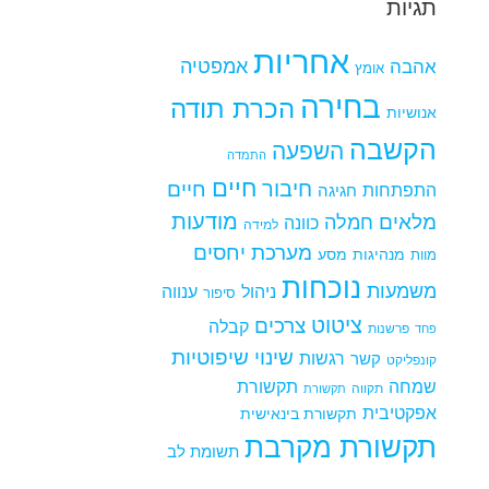
תגיות
אחריות
אמפטיה
אהבה
אומץ
בחירה
הכרת תודה
אנושיות
הקשבה
השפעה
התמדה
חיים
חיבור
חיים
התפתחות
חגיגה
מודעות
מלאים
חמלה
כוונה
למידה
מערכת יחסים
מנהיגות
מסע
מוות
נוכחות
משמעות
ניהול
ענווה
סיפור
ציטוט
צרכים
קבלה
פרשנות
פחד
שינוי
שיפוטיות
רגשות
קשר
קונפליקט
שמחה
תקשורת
תקווה
תקשורת
אפקטיבית
תקשורת בינאישית
תקשורת מקרבת
תשומת לב