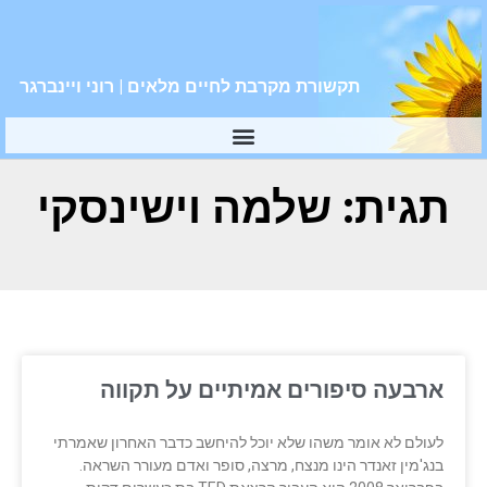
תקשורת מקרבת לחיים מלאים | רוני ויינברגר
תגית: שלמה וישינסקי
ארבעה סיפורים אמיתיים על תקווה
לעולם לא אומר משהו שלא יוכל להיחשב כדבר האחרון שאמרתי
בנג'מין זאנדר הינו מנצח, מרצה, סופר ואדם מעורר השראה.