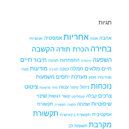
תגיות
אחריות
אמפטיה
אהבה
אומץ
אנושיות
בחירה
הקשבה
הכרת תודה
חיים
השפעה
חיבור
התפתחות
חגיגה
התמדה
מודעות
חיים מלאים
חמלה
כוונה
למידה
מוות
מערכת יחסים
משמעות
מנהיגות
מסע
נוכחות
ציטוט
ניהול
ענווה
סיפור
פרשנות
פחד
צרכים
שינוי
קבלה
רגשות
קשר
קונפליקט
שיפוטיות
שמחה
תקשורת
תקווה
תקשורת
תקשורת
אפקטיבית
תקשורת בינאישית
מקרבת
תשומת לב