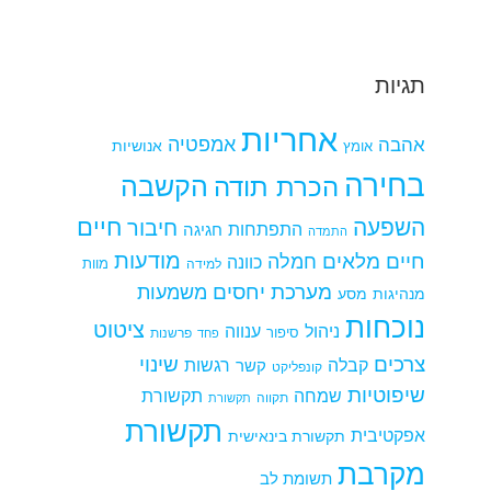
תגיות
אחריות
אמפטיה
אהבה
אומץ
אנושיות
בחירה
הקשבה
הכרת תודה
חיים
השפעה
חיבור
התפתחות
חגיגה
התמדה
מודעות
חיים מלאים
חמלה
כוונה
למידה
מוות
מערכת יחסים
משמעות
מנהיגות
מסע
נוכחות
ציטוט
ניהול
ענווה
סיפור
פרשנות
פחד
צרכים
שינוי
קבלה
רגשות
קשר
קונפליקט
שיפוטיות
שמחה
תקשורת
תקווה
תקשורת
תקשורת
אפקטיבית
תקשורת בינאישית
מקרבת
תשומת לב