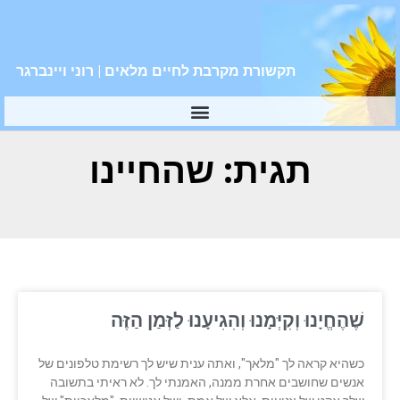
תקשורת מקרבת לחיים מלאים | רוני ויינברגר
תגית: שהחיינו
שֶׁהֶחֱיָנוּ וְקִיְּמָנוּ וְהִגִיעָנוּ לַזְּמַן הַזֶּה
כשהיא קראה לך "מלאך", ואתה ענית שיש לך רשימת טלפונים של
אנשים שחושבים אחרת ממנה, האמנתי לך. לא ראיתי בתשובה