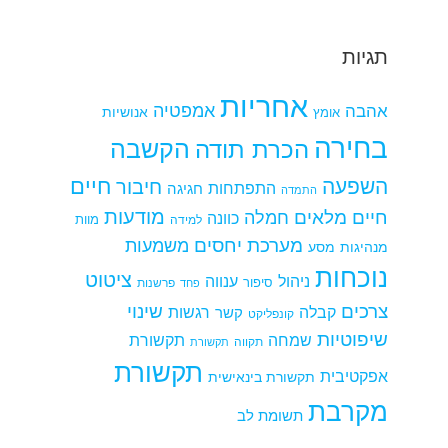
תגיות
אחריות
אמפטיה
אהבה
אומץ
אנושיות
בחירה
הקשבה
הכרת תודה
חיים
השפעה
חיבור
התפתחות
חגיגה
התמדה
מודעות
חיים מלאים
חמלה
כוונה
למידה
מוות
מערכת יחסים
משמעות
מנהיגות
מסע
נוכחות
ציטוט
ניהול
ענווה
סיפור
פרשנות
פחד
צרכים
שינוי
קבלה
רגשות
קשר
קונפליקט
שיפוטיות
שמחה
תקשורת
תקווה
תקשורת
תקשורת
אפקטיבית
תקשורת בינאישית
מקרבת
תשומת לב