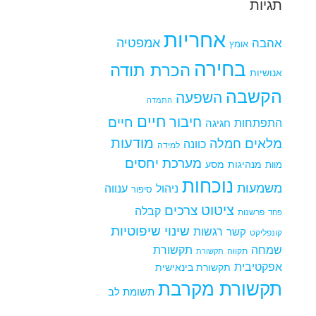
תגיות
אחריות
אמפטיה
אהבה
אומץ
בחירה
הכרת תודה
אנושיות
הקשבה
השפעה
התמדה
חיים
חיבור
חיים
התפתחות
חגיגה
מודעות
מלאים
חמלה
כוונה
למידה
מערכת יחסים
מנהיגות
מסע
מוות
נוכחות
משמעות
ניהול
ענווה
סיפור
ציטוט
צרכים
קבלה
פרשנות
פחד
שינוי
שיפוטיות
רגשות
קשר
קונפליקט
שמחה
תקשורת
תקווה
תקשורת
אפקטיבית
תקשורת בינאישית
תקשורת מקרבת
תשומת לב