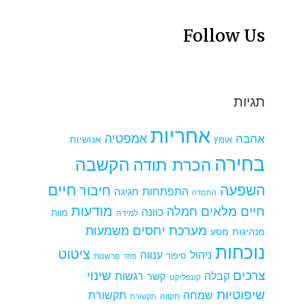
Follow Us
תגיות
אחריות
אמפטיה
אהבה
אומץ
אנושיות
בחירה
הקשבה
הכרת תודה
חיים
השפעה
חיבור
התפתחות
חגיגה
התמדה
מודעות
חיים מלאים
חמלה
כוונה
למידה
מוות
מערכת יחסים
משמעות
מנהיגות
מסע
נוכחות
ציטוט
ניהול
ענווה
סיפור
פרשנות
פחד
צרכים
שינוי
קבלה
רגשות
קשר
קונפליקט
שיפוטיות
שמחה
תקשורת
תקווה
תקשורת