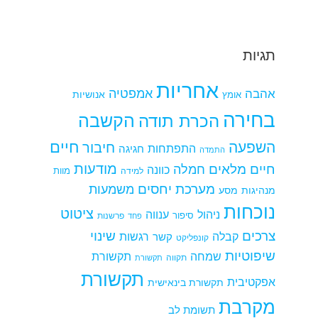
תגיות
אחריות
אמפטיה
אהבה
אומץ
אנושיות
בחירה
הקשבה
הכרת תודה
חיים
השפעה
חיבור
התפתחות
חגיגה
התמדה
מודעות
חיים מלאים
חמלה
כוונה
למידה
מוות
מערכת יחסים
משמעות
מנהיגות
מסע
נוכחות
ציטוט
ניהול
ענווה
סיפור
פרשנות
פחד
צרכים
שינוי
קבלה
רגשות
קשר
קונפליקט
שיפוטיות
שמחה
תקשורת
תקווה
תקשורת
תקשורת
אפקטיבית
תקשורת בינאישית
מקרבת
תשומת לב