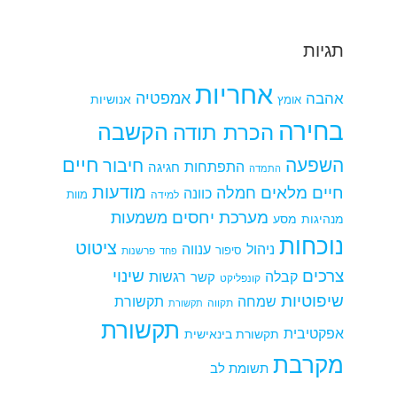
תגיות
אחריות
אמפטיה
אהבה
אומץ
אנושיות
בחירה
הקשבה
הכרת תודה
חיים
השפעה
חיבור
התפתחות
חגיגה
התמדה
מודעות
חיים מלאים
חמלה
כוונה
למידה
מוות
מערכת יחסים
משמעות
מנהיגות
מסע
נוכחות
ציטוט
ניהול
ענווה
סיפור
פרשנות
פחד
צרכים
שינוי
קבלה
רגשות
קשר
קונפליקט
שיפוטיות
שמחה
תקשורת
תקווה
תקשורת
תקשורת
אפקטיבית
תקשורת בינאישית
מקרבת
תשומת לב