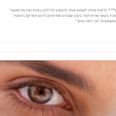
** בתחתית הקטע תמצאו הזמנה לסדנה ייעודית למנהלים** 1. לראות אותה. לשמוע אותו. להקשיב לה. להבין אותו ואת מה שעובר
להכיר בקושי שהיא חווה. בקרב שבטים מסוימים בדרום אפריקה, המונח