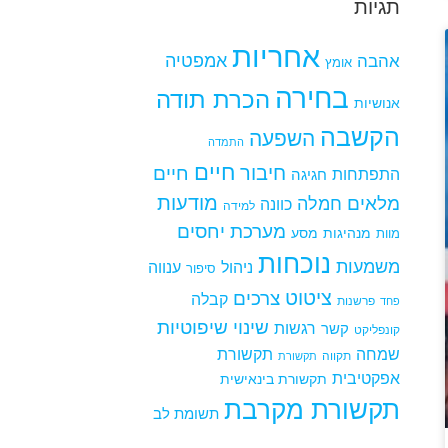
תגיות
אחריות
אמפטיה
אהבה
אומץ
בחירה
הכרת תודה
אנושיות
הקשבה
השפעה
התמדה
חיים
חיבור
חיים
התפתחות
חגיגה
מודעות
מלאים
חמלה
כוונה
למידה
מערכת יחסים
מנהיגות
מסע
מוות
נוכחות
משמעות
ניהול
ענווה
סיפור
ציטוט
צרכים
קבלה
פרשנות
פחד
שינוי
שיפוטיות
רגשות
קשר
קונפליקט
שמחה
תקשורת
תקווה
תקשורת
אפקטיבית
תקשורת בינאישית
תקשורת מקרבת
תשומת לב