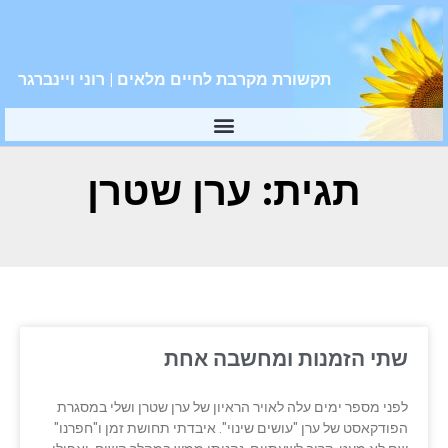
תקשורת מקרבת לחיים מלאים | רוני ויינברגר
תגית: ערן שטרן
שתי הזמנות ומחשבה אחת
לפני מספר ימים עלה לאויר הראיון של ערן שטרן ושלי במסגרת
הפודקאסט של ערן "עושים שינוי". איבדתי תחושת זמן ו"חפרנו"