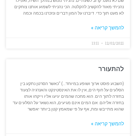
שם לא מעט. קרוב לשעתיים. נהניתי ממש במהלך השיח, ואפילו
נהניתי מאוד להקשיב להקלטה. הכי נהניתי לשמוע אותנו צוחקים
לא מעט תוך כדי. דיברנו על המון דברים ונזכרנו בכמה וכמה
להמשך קריאה »
13:11
12/02/2021
להתעורר
(השבוע פוסט ארוך ושופע במיוחד…) "כאשר הסרטן נתקע בין
הסלעים על חוף הים, אין לו את האינסטינקט והאנרגיה לצעוד
בחזרה לתוך הים. הוא מחכה שהמים יגיעו אליו וייקחו אותו
בחזרה אליהם. אם המים אינם מגיעים, הוא נשאר על הסלעים עד
שהוא מתייבש ומת, אף על פי שמאמץ קטן ביותר יאפשר
להמשך קריאה »