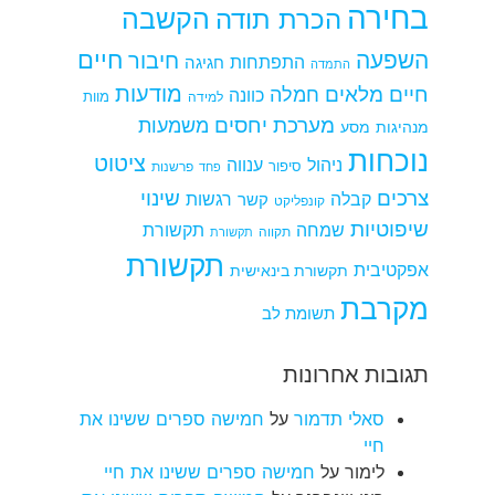
בחירה
הקשבה
הכרת תודה
חיים
השפעה
חיבור
התפתחות
חגיגה
התמדה
מודעות
חיים מלאים
חמלה
כוונה
למידה
מוות
מערכת יחסים
משמעות
מנהיגות
מסע
נוכחות
ציטוט
ניהול
ענווה
סיפור
פרשנות
פחד
צרכים
שינוי
קבלה
רגשות
קשר
קונפליקט
שיפוטיות
שמחה
תקשורת
תקווה
תקשורת
תקשורת
אפקטיבית
תקשורת בינאישית
מקרבת
תשומת לב
תגובות אחרונות
סאלי תדמור
על
חמישה ספרים ששינו את
חיי
לימור
על
חמישה ספרים ששינו את חיי