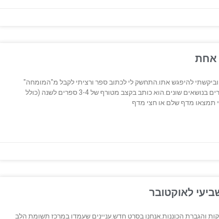
 אחת
ן וביקשתי להיפגש אתו.התחשק לי לכתוב ספר ורציתי לקבל מ"המומחה"
עצות, טיפים, הכוונות וכלים.צביקה כתב עד כה עשרות ספרים בנושאים שונים.הוא כותב בקצב מטורף של 3-4 ספרים לשנה (כולל
י תמצאו מדף שלם או חצי מדף
ביעי לאוקטובר
קות והגברת הכוננות.אנחנו בסרט חדש.עניינים שעמדו במרכז תשומת הלב