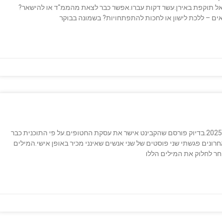
ראל תוקפת באירן.עשר דקות עברו.אפשר כבר לצאת מהממ"ד או להישאר?
צאים – ללכת לישון או לחכות להתפתחויות? בשמונה בבוקר
אני כותב את המילים הללו ביום שישי בצהריים, 17 לינואר 2025.בדיוק פורסם שהקבינט אישר את עסקת החטופים.על פי התוכנית כבר
רונים פגשתי שני פוסטים של שני אנשים שאינני מכיר באופן אישי.המילים
וחר לחלוק את המילים הללו