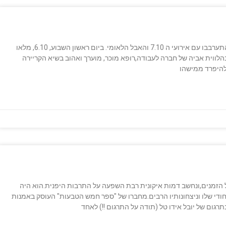
השבוע הזה היה רגשי ומורכב מאוד עבורי.עניינים אישיים התערבבו עם אירועי ה 7.10 והאבל הלאומי. ביום ראשון השבוע, 6.10, מלאו
בהלווית אביה של חברה לעבודה,רופא מוכר, מוערך ואהוב בשיא הקריירה
 הזמנים,ונחשב דמות איקונית רבת השפעה על התרבות היפנית.הוא היה
די שלו וניצחונותיו הרבים.מחברו של "ספר חמש הטבעות" העוסק באמנות
גום של יובל אידו טל (תודה על התרגום !!) לאחד