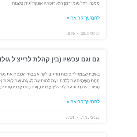
ממנה. רחל נעמי רמן היא רופאה אונקולוגית בשנות
להמשך קריאה »
15:56
28/11/2025
גם וגם עכשיו (בין קהלת לרייצ'ל גולד
בשבת שבמהלך סוכות נוהגים לקרוא בבתי הכנסת את מגילת קהלת
תַּחַת הַשָּׁמָיִם.עֵת לָלֶדֶת, וְעֵת לָמוּת;עֵת לָטַעַת, וְעֵת לַעֲקוֹר נָטו
סְפוֹד, וְעֵת רְקוֹד.עֵת לְהַשְׁלִיךְ אֲבָנִים, וְעֵת כְּנוֹס אֲבָנִים;עֵת לַ
להמשך קריאה »
07:31
17/10/2025