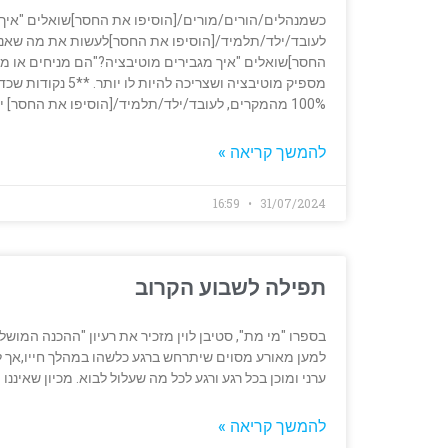
כשמנהלים/הורים/מורים/[הוסיפו את החסר]שואלים "איך 
לעובד/ילד/תלמיד/[הוסיפו את החסר]לעשות את מה שאני
החסר]שואלים "איך מגבירים מוטיבציה?"הם מניחים או מ
100% מהמקרים, לעובד/ילד/תלמיד/[הוסיפו את החסר] יש
להמשך קריאה »
16:59
31/07/2024
תפילה לשבוע הקרוב
בספרו "מי מת", סטיבן לוין מזכיר את רעיון "ההכנה המו
למען מאורע מסוים שיתרחש ברגע כלשהו במהלך חייו,אך ל
ערני ומוכן בכל רגע ורגע לכל מה שעלול לבוא. מכיון שאיננו 
להמשך קריאה »