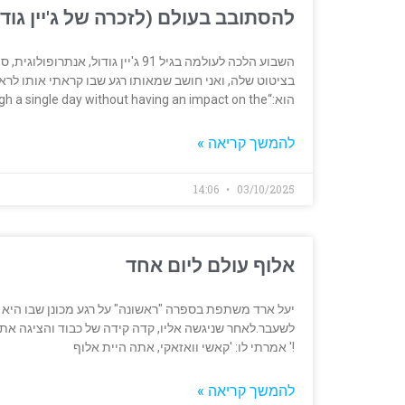
להסתובב בעולם (לזכרה של ג'יין גודו
השבוע הלכה לעולמה בגיל 91 ג'יין גו
בציטוט שלה, ואני חושב שמאותו רגע שבו קראתי אותו לראש
הוא:“You cannot get through a single day without having an impact on the
להמשך קריאה »
14:06
03/10/2025
אלוף עולם ליום אחד
יעל ארד משתפת בספרה "ראשונה" על רגע מכונן שבו היא פ
לשעבר.לאחר שניגשה אליו, קדה קידה של כבוד והציגה את עצ
!' אמרתי לו: 'קאשי וואזאקי, אתה היית אלוף
להמשך קריאה »