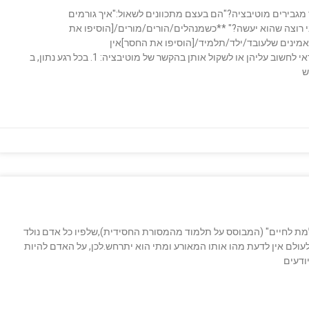
מגבירים מוטיבציה?"הם בעצם מתכוונים לשאול:"איך גורמים
 רוצה שהוא יעשה?" **כשמנהלים/הורים/מורים/[הוסיפו את
אמינים שלעובד/ילד/תלמיד/[הוסיפו את החסר]אין
מספיק מוטיבציה ושצריכה להיות לו יותר. **5 נקודות שכדאי לחשוב עליהן או לשקול אותן בהקשר של מוטיבציה: 1. בכל רגע נתון, ב
שלמת לחיים" (המבוסס על תלמוד מהמסורת החסידית),שלפיו כל אדם נולד
עולם אין לדעת מהו אותו המאורע ומתי הוא יתרחש.לכן, על האדם להיות
יודעים