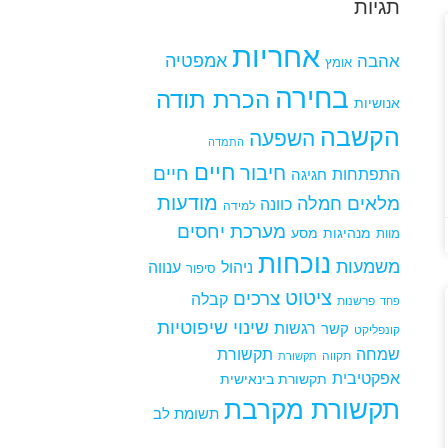
תגיות
אחריות
אמפטיה
אהבה
אומץ
בחירה
הכרת תודה
אנושיות
הקשבה
השפעה
התמדה
חיים
חיבור
חיים
התפתחות
חגיגה
מודעות
מלאים
חמלה
כוונה
למידה
מערכת יחסים
מנהיגות
מסע
מוות
נוכחות
משמעות
ניהול
ענווה
סיפור
ציטוט
צרכים
קבלה
פרשנות
פחד
שינוי
שיפוטיות
רגשות
קשר
קונפליקט
שמחה
תקשורת
תקווה
תקשורת
אפקטיבית
תקשורת בינאישית
תקשורת מקרבת
תשומת לב