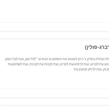
ברג-פולין)
.בפרק ג' ניתן למצוא את הפסוקים הבאים: "לַכֹּל זְמָן, וְעֵת לְכָל-חֵפֶץ,
ּעַ.עֵת לַהֲרוֹג, וְעֵת לִרְפּוֹא;עֵת לִפְרוֹץ, וְעֵת לִבְנוֹת.עֵת לִבְכּוֹת, וְעֵת לִשְׂחוֹק;עֵת
חֲבוֹק, וְעֵת לִרְחֹק מֵחַבֵּק.עֵת