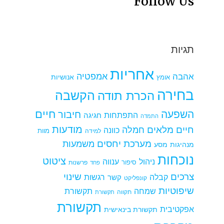
Follow Us
תגיות
אחריות
אמפטיה
אהבה
אומץ
אנושיות
בחירה
הקשבה
הכרת תודה
חיים
השפעה
חיבור
התפתחות
חגיגה
התמדה
מודעות
חיים מלאים
חמלה
כוונה
למידה
מוות
מערכת יחסים
משמעות
מנהיגות
מסע
נוכחות
ציטוט
ניהול
ענווה
סיפור
פרשנות
פחד
צרכים
שינוי
קבלה
רגשות
קשר
קונפליקט
שיפוטיות
שמחה
תקשורת
תקווה
תקשורת
תקשורת
אפקטיבית
תקשורת בינאישית