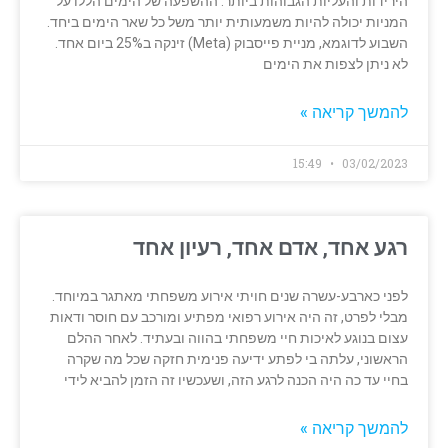
הירידות והעליות הגבוהות ביותר. ההשפעה של הימים הללו על
המניות יכולה להיות משמעותית יותר משל כל שאר הימים ביחד.
השבוע לדוגמא, מניית פייסבוק (Meta) זינקה ב25% ביום אחד.
לא ניתן לצפות את הימים
להמשך קריאה »
15:49
03/02/2023
רגע אחד, אדם אחד, רעיון אחד
לפני כארבע-עשרה שנים חויתי אירוע משפחתי מאתגר במיוחד.
מבלי לפרט, זה היה אירוע רפואי מפתיע ומורכב עם חוסר ודאות
עצום בנוגע לאיכות חיי משפחתי בהווה ובעתיד. לאחר ההלם
הראשוני, עלתה בי לפתע ידיעה פנימית חזקה שכל מה שקרה
בחיי עד כה היה הכנה לרגע הזה, ושעכשיו זה הזמן להביא לידי
להמשך קריאה »