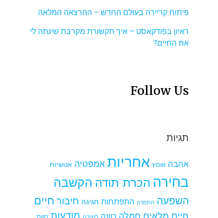
פיתוח קריירה בעולם החדש – ההרצאה המלאה
ראיון בפודקאסט – איך תקשורת מקרבת שינתה לי
את החיים?
Follow Us
תגיות
אחריות
אמפטיה
אהבה
אומץ
אנושיות
בחירה
הקשבה
הכרת תודה
חיים
השפעה
חיבור
התפתחות
חגיגה
התמדה
מודעות
חיים מלאים
חמלה
כוונה
למידה
מוות