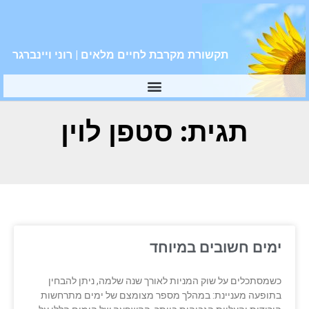
תקשורת מקרבת לחיים מלאים | רוני ויינברגר
תגית: סטפן לוין
ימים חשובים במיוחד
כשמסתכלים על שוק המניות לאורך שנה שלמה, ניתן להבחין
בתופעה מעניינת: במהלך מספר מצומצם של ימים מתרחשות