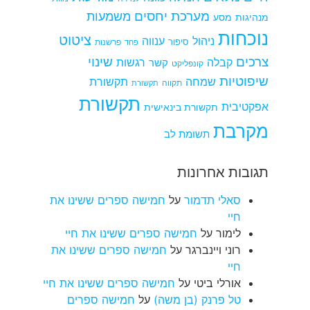
מערכת יחסים
משמעות
מנהיגות
מסע
נוכחות
ציטוט
ניהול
ענווה
סיפור
פרשנות
פחד
צרכים
שינוי
קבלה
רגשות
קשר
קונפליקט
שיפוטיות
שמחה
תקשורת
תקווה
תקשורת
תקשורת
אפקטיבית
תקשורת בינאישית
מקרבת
תשומת לב
תגובות אחרונות
סאלי תדמור
על
חמישה ספרים ששינו את
חיי
לימור
על
חמישה ספרים ששינו את חיי
רוני ויינברגר
על
חמישה ספרים ששינו את
חיי
אורלי ביטי
על
חמישה ספרים ששינו את חיי
טל פרנק (בן משה)
על
חמישה ספרים