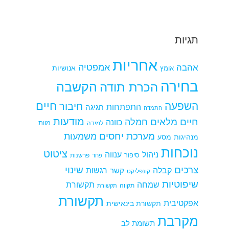
תגיות
אחריות
אמפטיה
אהבה
אומץ
אנושיות
בחירה
הקשבה
הכרת תודה
חיים
השפעה
חיבור
התפתחות
חגיגה
התמדה
מודעות
חיים מלאים
חמלה
כוונה
למידה
מוות
מערכת יחסים
משמעות
מנהיגות
מסע
נוכחות
ציטוט
ניהול
ענווה
סיפור
פרשנות
פחד
צרכים
שינוי
קבלה
רגשות
קשר
קונפליקט
שיפוטיות
שמחה
תקשורת
תקווה
תקשורת
תקשורת
אפקטיבית
תקשורת בינאישית
מקרבת
תשומת לב