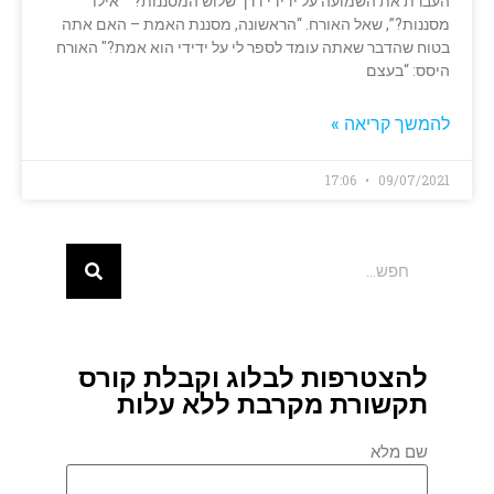
העברת את השמועה על ידידי דרך שלוש המסננות?" “אילו
מסננות?”, שאל האורח. “הראשונה, מסננת האמת – האם אתה
בטוח שהדבר שאתה עומד לספר לי על ידידי הוא אמת?" האורח
היסס: “בעצם
להמשך קריאה »
17:06
09/07/2021
להצטרפות לבלוג וקבלת קורס
תקשורת מקרבת ללא עלות
שם מלא