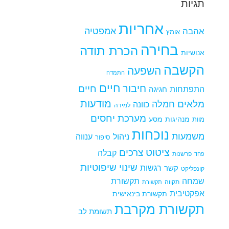
תגיות
אחריות
אמפטיה
אהבה
אומץ
בחירה
הכרת תודה
אנושיות
הקשבה
השפעה
התמדה
חיים
חיבור
חיים
התפתחות
חגיגה
מודעות
מלאים
חמלה
כוונה
למידה
מערכת יחסים
מנהיגות
מסע
מוות
נוכחות
משמעות
ניהול
ענווה
סיפור
ציטוט
צרכים
קבלה
פרשנות
פחד
שינוי
שיפוטיות
רגשות
קשר
קונפליקט
שמחה
תקשורת
תקווה
תקשורת
אפקטיבית
תקשורת בינאישית
תקשורת מקרבת
תשומת לב