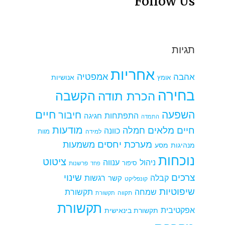
Follow Us
תגיות
אחריות
אמפטיה
אהבה
אומץ
אנושיות
בחירה
הקשבה
הכרת תודה
חיים
השפעה
חיבור
התפתחות
חגיגה
התמדה
מודעות
חיים מלאים
חמלה
כוונה
למידה
מוות
מערכת יחסים
משמעות
מנהיגות
מסע
נוכחות
ציטוט
ניהול
ענווה
סיפור
פרשנות
פחד
צרכים
שינוי
קבלה
רגשות
קשר
קונפליקט
שיפוטיות
שמחה
תקשורת
תקווה
תקשורת
תקשורת
אפקטיבית
תקשורת בינאישית