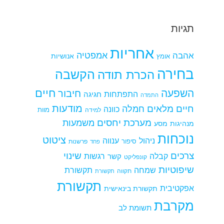
תגיות
אחריות
אמפטיה
אהבה
אומץ
אנושיות
בחירה
הקשבה
הכרת תודה
חיים
השפעה
חיבור
התפתחות
חגיגה
התמדה
מודעות
חיים מלאים
חמלה
כוונה
למידה
מוות
מערכת יחסים
משמעות
מנהיגות
מסע
נוכחות
ציטוט
ניהול
ענווה
סיפור
פרשנות
פחד
צרכים
שינוי
קבלה
רגשות
קשר
קונפליקט
שיפוטיות
שמחה
תקשורת
תקווה
תקשורת
תקשורת
אפקטיבית
תקשורת בינאישית
מקרבת
תשומת לב