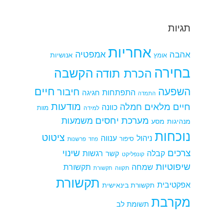
תגיות
אחריות
אמפטיה
אהבה
אומץ
אנושיות
בחירה
הקשבה
הכרת תודה
חיים
השפעה
חיבור
התפתחות
חגיגה
התמדה
מודעות
חיים מלאים
חמלה
כוונה
למידה
מוות
מערכת יחסים
משמעות
מנהיגות
מסע
נוכחות
ציטוט
ניהול
ענווה
סיפור
פרשנות
פחד
צרכים
שינוי
קבלה
רגשות
קשר
קונפליקט
שיפוטיות
שמחה
תקשורת
תקווה
תקשורת
תקשורת
אפקטיבית
תקשורת בינאישית
מקרבת
תשומת לב