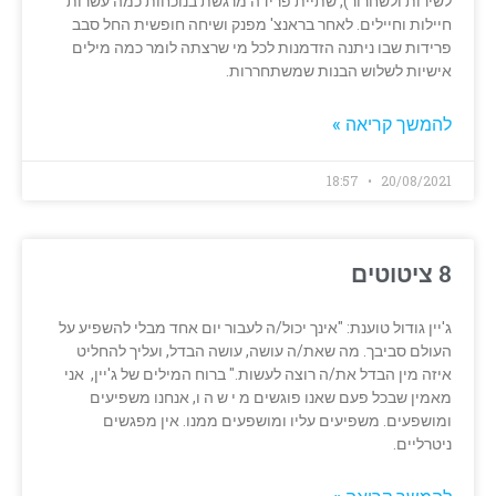
לשירות ולשחרור), שתיית פרידה מרגשת בנוכחות כמה עשרות
חיילות וחיילים. לאחר בראנצ' מפנק ושיחה חופשית החל סבב
פרידות שבו ניתנה הזדמנות לכל מי שרצתה לומר כמה מילים
אישיות לשלוש הבנות שמשתחררות.
להמשך קריאה »
18:57
20/08/2021
8 ציטוטים
ג'יין גודול טוענת: "אינך יכול/ה לעבור יום אחד מבלי להשפיע על
העולם סביבך. מה שאת/ה עושה, עושה הבדל, ועליך להחליט
איזה מין הבדל את/ה רוצה לעשות." ברוח המילים של ג'יין, אני
מאמין שבכל פעם שאנו פוגשים מ י ש ה ו, אנחנו משפיעים
ומושפעים. משפיעים עליו ומושפעים ממנו. אין מפגשים
ניטרליים.