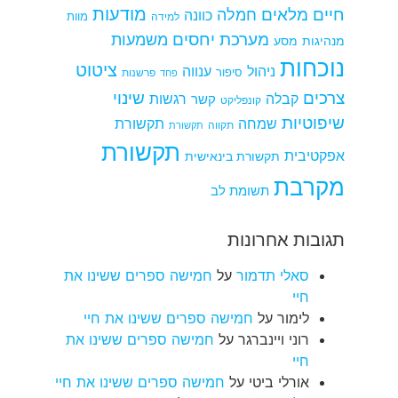
מודעות
חיים מלאים
חמלה
כוונה
למידה
מוות
מערכת יחסים
משמעות
מנהיגות
מסע
נוכחות
ציטוט
ניהול
ענווה
סיפור
פרשנות
פחד
צרכים
שינוי
קבלה
רגשות
קשר
קונפליקט
שיפוטיות
שמחה
תקשורת
תקווה
תקשורת
תקשורת
אפקטיבית
תקשורת בינאישית
מקרבת
תשומת לב
תגובות אחרונות
סאלי תדמור
על
חמישה ספרים ששינו את
חיי
לימור
על
חמישה ספרים ששינו את חיי
רוני ויינברגר
על
חמישה ספרים ששינו את
חיי
אורלי ביטי
על
חמישה ספרים ששינו את חיי