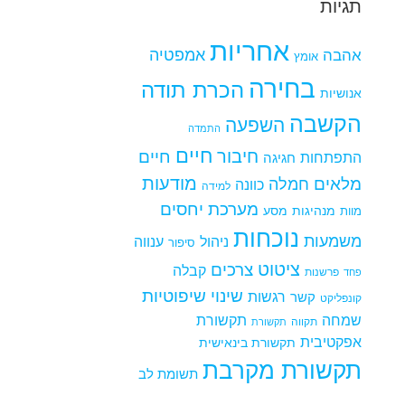
תגיות
אחריות
אמפטיה
אהבה
אומץ
בחירה
הכרת תודה
אנושיות
הקשבה
השפעה
התמדה
חיים
חיבור
חיים
התפתחות
חגיגה
מודעות
מלאים
חמלה
כוונה
למידה
מערכת יחסים
מנהיגות
מסע
מוות
נוכחות
משמעות
ניהול
ענווה
סיפור
ציטוט
צרכים
קבלה
פרשנות
פחד
שינוי
שיפוטיות
רגשות
קשר
קונפליקט
שמחה
תקשורת
תקווה
תקשורת
אפקטיבית
תקשורת בינאישית
תקשורת מקרבת
תשומת לב