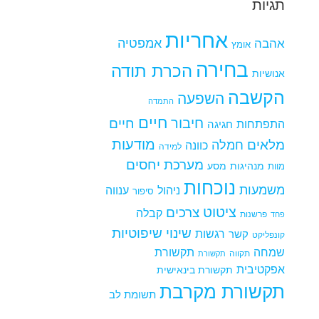
תגיות
אחריות
אמפטיה
אהבה
אומץ
בחירה
הכרת תודה
אנושיות
הקשבה
השפעה
התמדה
חיים
חיבור
חיים
התפתחות
חגיגה
מודעות
מלאים
חמלה
כוונה
למידה
מערכת יחסים
מנהיגות
מסע
מוות
נוכחות
משמעות
ניהול
ענווה
סיפור
ציטוט
צרכים
קבלה
פרשנות
פחד
שינוי
שיפוטיות
רגשות
קשר
קונפליקט
שמחה
תקשורת
תקווה
תקשורת
אפקטיבית
תקשורת בינאישית
תקשורת מקרבת
תשומת לב